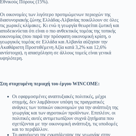
Εθνικούς Πόρους (15%).
Οι οικονομίες των λιγότερο προτιμώμενων περιοχών της
διασυνοριακής ζώνης Ελλάδας-Αλβανίας ποικίλλουν σε όλες
τις χωρικές κλίμακες. Κι ενώ η γεωργία θεωρείται ζωτική και
αποδεικνύεται ότι είναι ο πιο ανθεκτικός τομέας της τοπικής
οικονομίας (που παρά την πρόσφατη οικονομική κρίση, ο
γεωργικός τομέας σε Ελλάδα και Αλβανία αύξησαν την
Ακαθάριστη Προστιθέμενη Αξία κατά 3,2% και 12,6%
αντίστοιχα), η απασχόληση σε άλλους τομείς είναι γενικά
υψηλότερη.
Στη στοχευμένη περιοχή του έργου WINCOME:
Οι εφαρμοσμένες αναπτυξιακές πολιτικές, μέχρι
στιγμής, δεν λαμβάνουν υπόψη τις πραγματικές
ανάγκες των τοπικών οικονομιών για την ανάπτυξη της
γεωργίας και των αγροτικών προϊόντων. Επιπλέον, οι
πολιτικές αυτές αντιμετωπίζουν συχνά ζητήματα που
σχετίζονται με την οικονομική ανάπτυξη, τις υποδομές
και το περιβάλλον.
Το φαινόμενο της εγκατάλειψης της γεωργίας στην