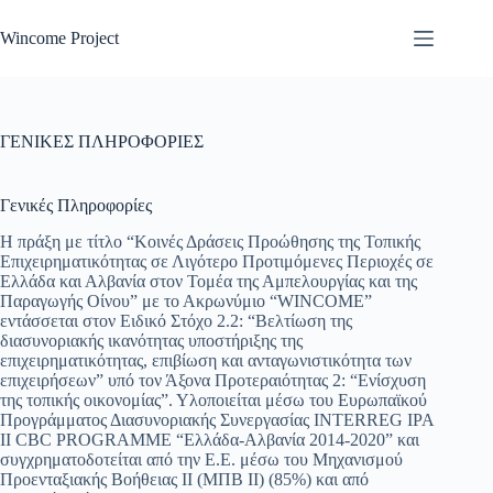
Μετάβαση
στο
Wincome Project
περιεχόμενο
ΓΕΝΙΚΕΣ ΠΛΗΡΟΦΟΡΙΕΣ
Γενικές Πληροφορίες
Η πράξη με τίτλο “Κοινές Δράσεις Προώθησης της Τοπικής
Επιχειρηματικότητας σε Λιγότερο Προτιμόμενες Περιοχές σε
Ελλάδα και Αλβανία στον Τομέα της Αμπελουργίας και της
Παραγωγής Οίνου” με το Ακρωνύμιο “WINCOME”
εντάσσεται στον Ειδικό Στόχο 2.2: “Βελτίωση της
διασυνοριακής ικανότητας υποστήριξης της
επιχειρηματικότητας, επιβίωση και ανταγωνιστικότητα των
επιχειρήσεων” υπό τον Άξονα Προτεραιότητας 2: “Ενίσχυση
της τοπικής οικονομίας”. Υλοποιείται μέσω του Ευρωπαϊκού
Προγράμματος Διασυνοριακής Συνεργασίας INTERREG IPA
II CBC PROGRAMME “Ελλάδα-Αλβανία 2014-2020” και
συγχρηματοδοτείται από την Ε.Ε. μέσω του Μηχανισμού
Προενταξιακής Βοήθειας ΙΙ (ΜΠΒ ΙΙ) (85%) και από